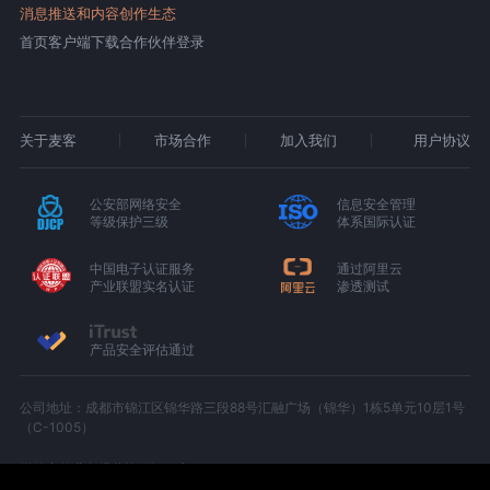
消息推送和内容创作生态
首页
客户端下载
合作伙伴登录
关于麦客
市场合作
加入我们
用户协议
公安部网络安全
信息安全管理
等级保护三级
体系国际认证
中国电子认证服务
通过阿里云
产业联盟实名认证
渗透测试
产品安全评估通过
公司地址：成都市锦江区锦华路三段88号汇融广场（锦华）1栋5单元10层1号
（C-1005）
增值电信业务经营许可证：京B2-20180674
京ICP备15000327号-1
川公网安备 51010402000439 号