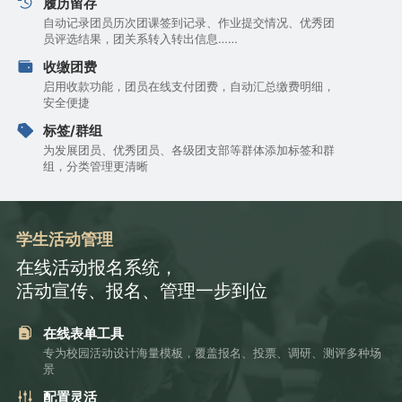
履历留存
自动记录团员历次团课签到记录、作业提交情况、优秀团
员评选结果，团关系转入转出信息……
收缴团费
启用收款功能，团员在线支付团费，自动汇总缴费明细，
安全便捷
标签/群组
为发展团员、优秀团员、各级团支部等群体添加标签和群
组，分类管理更清晰
学生活动管理
在线活动报名系统，
活动宣传、报名、管理一步到位
在线表单工具
专为校园活动设计海量模板，覆盖报名、投票、调研、测评多种场
景
配置灵活