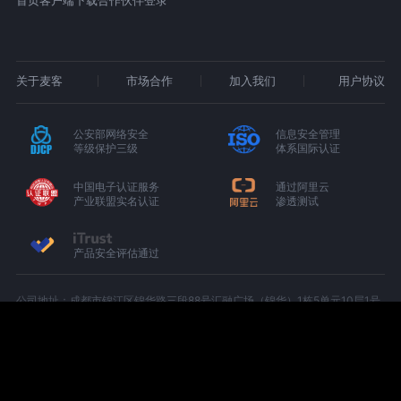
首页
客户端下载
合作伙伴登录
关于麦客
市场合作
加入我们
用户协议
公安部网络安全
信息安全管理
等级保护三级
体系国际认证
中国电子认证服务
通过阿里云
产业联盟实名认证
渗透测试
产品安全评估通过
公司地址：成都市锦江区锦华路三段88号汇融广场（锦华）1栋5单元10层1号
（C-1005）
增值电信业务经营许可证：京B2-20180674
京ICP备15000327号-1
川公网安备 51010402000439 号