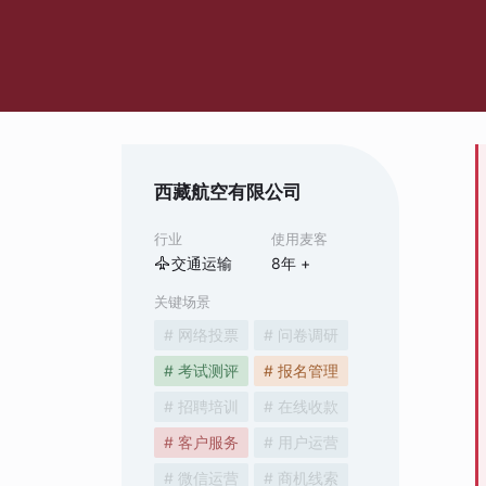
西藏航空有限公司
行业
使用麦客
交通运输
8
年 +
关键场景
# 网络投票
# 问卷调研
# 考试测评
# 报名管理
# 招聘培训
# 在线收款
# 客户服务
# 用户运营
# 微信运营
# 商机线索